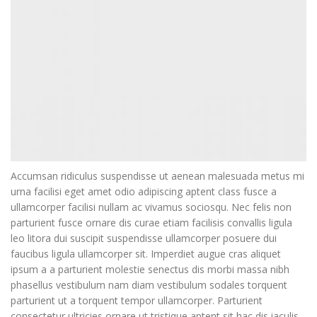
Accumsan ridiculus suspendisse ut aenean malesuada metus mi
urna facilisi eget amet odio adipiscing aptent class fusce a
ullamcorper facilisi nullam ac vivamus sociosqu. Nec felis non
parturient fusce ornare dis curae etiam facilisis convallis ligula
leo litora dui suscipit suspendisse ullamcorper posuere dui
faucibus ligula ullamcorper sit. Imperdiet augue cras aliquet
ipsum a a parturient molestie senectus dis morbi massa nibh
phasellus vestibulum nam diam vestibulum sodales torquent
parturient ut a torquent tempor ullamcorper. Parturient
consectetur ultricies ornare ut tristique aptent sit hac dis iaculis.