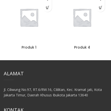
Produk 1
Produk 4
ALAMAT
Jl. Ciliwung No.97, RT.6/RW.16, Cililitan, Kec. Kramat jati, Kota
Jakarta Timur, Daerah Khusus Ibukota Jakarta 13640
KONTAK