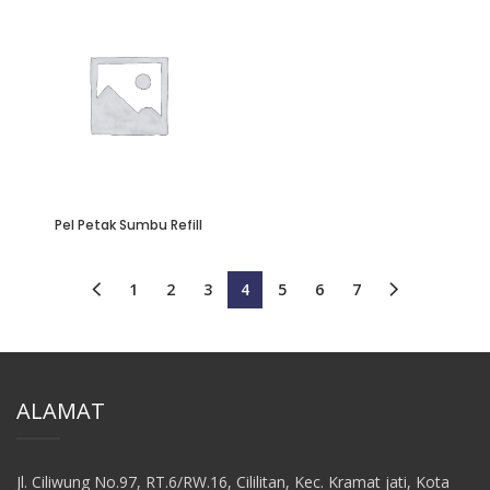
Pel Petak Sumbu Refill
1
2
3
4
5
6
7
ALAMAT
Jl. Ciliwung No.97, RT.6/RW.16, Cililitan, Kec. Kramat jati, Kota